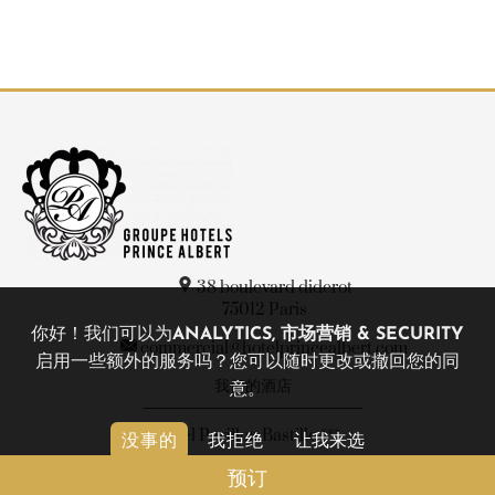
38 boulevard diderot
75012
Paris
你好！我们可以为
ANALYTICS, 市场营销 & SECURITY
commercial@hotelprincealbert.com
启用一些额外的服务吗？您可以随时更改或撤回您的同
我们的酒店
意。
Hôtel Pavillon Bastille ***
没事的
我拒绝
让我来选
Hôtel Prince Albert Gare de Lyon ***
预订