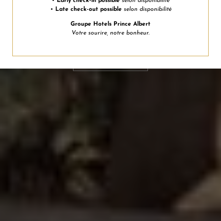
•
Early check-in possible
selon disponibilité
Groupe Hotels Prince Albert
•
Late check-out possible
selon disponibilité
Groupe Hotels Prince Albert
HOTEL CHIC
Votre sourire, notre bonheur.
VOIR L'HÔTEL