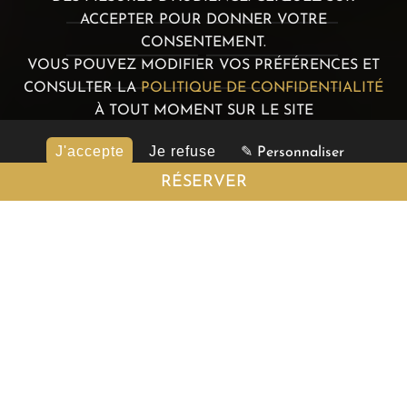
ACCEPTER POUR DONNER VOTRE
CONSENTEMENT.
VOUS POUVEZ MODIFIER VOS PRÉFÉRENCES ET
CONSULTER LA
POLITIQUE DE CONFIDENTIALITÉ
À TOUT MOMENT SUR LE SITE
J'accepte
Je refuse
✎ Personnaliser
RÉSERVER
L'hôtel Prince Albert
Wagram ***
Situé en plein cœur du 17e arrondissement, proche de la
place de l'Etoile, des Grands magasins, des quartiers
d'affaires et du futur palais de justice de Paris, l'Hôtel
Prince Albert Wagram, vous propose, dans une ambiance
chaleureuse et familiale, le confort de ses 33
chambres toutes équipées de douches et WC.