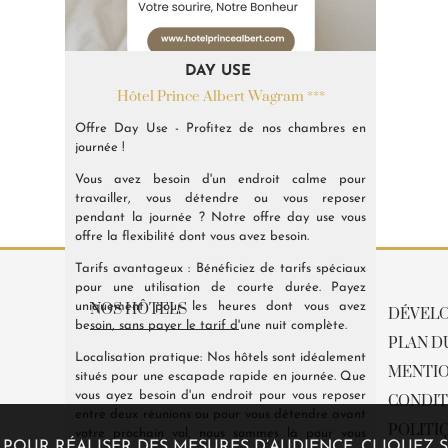
Tarif non remboursable
Offre exclusive week-
Pack Romantique
DAY USE
end : petit déjeuner et
Hôtel Prince Albert Wagram ***
Hôtel Prince Albert Wagram ***
Hôtel Prince Albert Wagram ***
départ tardif offert !
Besoin d'un séjour romantique au coeur de la
Profitez de notre Tarif Non Rembousable et
Offre Day Use - Profitez de nos chambres en
Hôtel Prince Albert Wagram ***
Capitale, le Pack Romantique vous offre une
économisez 10% sur votre réservation
journée !
demi-bouteille de Champagne Nicolas Feuillatte,
Profitez de notre Offre exclusive "Week-end" avec
Vous avez besoin d'un endroit calme pour
ainsi qu'un petit déjeuner complet pour deux
petit-déjeuner et du départ tardif ! INCLUS
travailler, vous détendre ou vous reposer
personnes, avec possibilité de le servir en
pendant la journée ? Notre offre day use vous
chambre.
offre la flexibilité dont vous avez besoin.
RÉSERVER
RÉSERVER
Tarifs avantageux : Bénéficiez de tarifs spéciaux
RÉSERVER
pour une utilisation de courte durée. Payez
uniquement pour les heures dont vous avez
NOS HÔTELS
DÉVEL
besoin, sans payer le tarif d'une nuit complète.
PLAN D
Hôtel Pavillon Bastille ***
Localisation pratique: Nos hôtels sont idéalement
MENTIO
situés pour une escapade rapide en journée. Que
Hôtel Prince Albert Gare de Lyon ***
vous ayez besoin d'un endroit pour vous reposer
CONDIT
Hôtel Prince Albert Lyon Bercy ***
entre deux réunions ou pour vous détendre avant
POLITI
votre prochain vol, nous sommes là pour vous
Hôtel Prince Albert Opéra ***
ES POUR RÉALISER DES MESURES D’AUDIENCE. CLIQUE