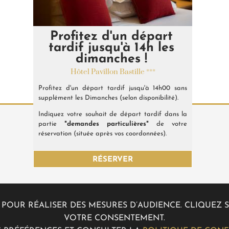
Profitez d'un départ
Hôtel Pavillon Bastille ***
Hôtel Pavillon Bastille ***
tardif jusqu'à 14h les
Bénéficiez d'un package avantageux
2 chambres communicantes avec 4 petits-
dimanches !
hébergement + tickets croisière sur la Seine.
déjeuners buffets OFFERTS chaque matin !
Hôtel Pavillon Bastille ***
Selon disponibilités, vous pourrez admirer et
1 chambre supérieure grand lit pour les parents +
découvrir tous les grands monuments de Paris
Profitez d'un départ tardif jusqu'à 14h00 sans
1 chambre standard à deux lits pour les enfants
depuis la Seine. Un moment de détente à
supplément les Dimanches (selon disponibilité).
avec 2 salles de bain, 2 télévisons et le Wifi
savourer !
gratuit.
Indiquez votre souhait de départ tardif dans la
partie
"demandes particulières"
de votre
RÉSERVER
réservation (située après vos coordonnées).
RÉSERVER
RÉSERVER
ES POUR RÉALISER DES MESURES D’AUDIENCE. CLIQUE
VOTRE CONSENTEMENT.